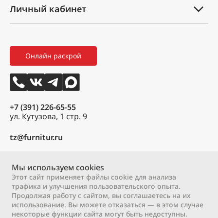
Личный кабинет
Оплата и доставка
Партнеры
Мой профиль
Правила возврата товара
Новости
Мои заказы
Как оформить заказ
3D тур
Онлайн раскрой
Избранное
Вакансии
Контакты
+7 (391) 226-65-55
ул. Кутузова, 1 стр. 9
tz@furnitur.ru
Пн – Пт:
9:00 – 18:00
Сб:
Мы используем cookies
9:00 – 17:00
Вс:
выходной
Этот сайт применяет файлы cookie для анализа
трафика и улучшения пользовательского опыта.
Продолжая работу с сайтом, вы соглашаетесь на их
2000 – 2026 © ООО «М-профиль»
использование. Вы можете отказаться — в этом случае
Политика конфиденциальности
Договор оферты
некоторые функции сайта могут быть недоступны.