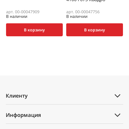
арт. 00-00047909
арт. 00-00047756
а
В наличии
В наличии
В
В корзину
В корзину
Клиенту
Каталог товаров
Информация
Услуги
Техническая документация
Вопрос-ответ