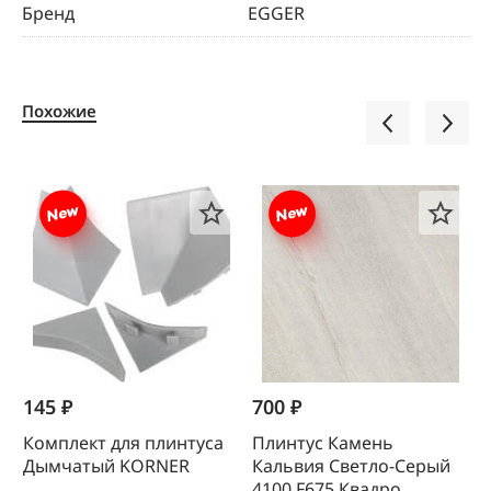
Бренд
EGGER
Похожие
145 ₽
700 ₽
5
Комплект для плинтуса
Плинтус Камень
К
Дымчатый KORNER
Кальвия Светло-Серый
(
4100 F675 Квадро