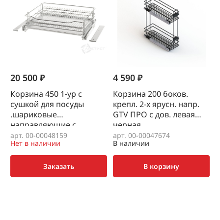
20 500 ₽
4 590 ₽
3
Корзина 450 1-ур с
Корзина 200 боков.
сушкой для посуды
крепл. 2-х ярусн. напр.
б
.шариковые
GTV ПРО с дов. левая
д
направляющие с
черная
доводчиком полного
арт. 00-00048159
арт. 00-00047674
а
Нет в наличии
В наличии
В
выдвижение VIBO (
крепление выписывать
отдельно PRCA02)
Заказать
В корзину