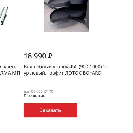
18 990 ₽
18 99
. креп.
Волшебный уголок 450 (900-1000) 2-
Волшебны
 CARMA МП
ур левый, графит ЛОТОС BOYARD
ур прав
арт. 00-00047170
арт. 00-000
В наличии
В наличи
Заказать
З