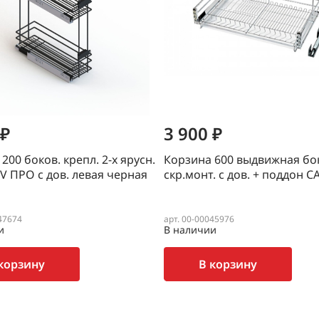
 ₽
3 900 ₽
200 боков. крепл. 2-х ярусн.
Корзина 600 выдвижная бок
V ПРО с дов. левая черная
скр.монт. с дов. + поддон
47674
арт. 00-00045976
и
В наличии
корзину
В корзину