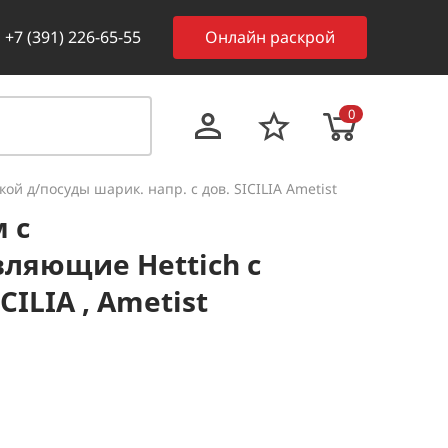
+7 (391) 226-65-55
Онлайн раскрой
0
кой д/посуды шарик. напр. с дов. SICILIA Ametist
 с
ляющие Hettich с
CILIA , Ametist