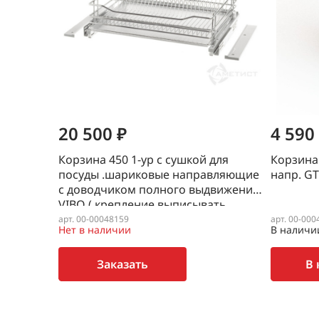
20 500 ₽
4 590
Корзина 450 1-ур с сушкой для
Корзина 
посуды .шариковые направляющие
напр. GT
с доводчиком полного выдвижение
VIBO ( крепление выписывать
отдельно PRCA02)
арт. 00-00048159
арт. 00-000
Нет в наличии
В наличи
Заказать
В 