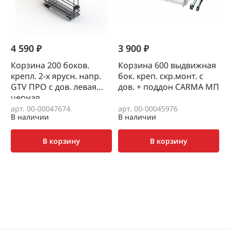
4 590 ₽
3 900 ₽
1
Корзина 200 боков.
Корзина 600 выдвижная
крепл. 2-х ярусн. напр.
бок. креп. скр.монт. с
(
GTV ПРО с дов. левая
дов. + поддон CARMA МП
черная
арт. 00-00047674
арт. 00-00045976
а
В наличии
В наличии
В
В корзину
В корзину