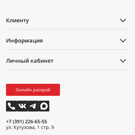
Клиенту
Каталог товаров
Информация
Услуги
Техническая документация
Вопрос-ответ
Личный кабинет
Оплата и доставка
Партнеры
Мой профиль
Правила возврата товара
Новости
Мои заказы
Как оформить заказ
3D тур
Онлайн раскрой
Избранное
Вакансии
Контакты
+7 (391) 226-65-55
ул. Кутузова, 1 стр. 9