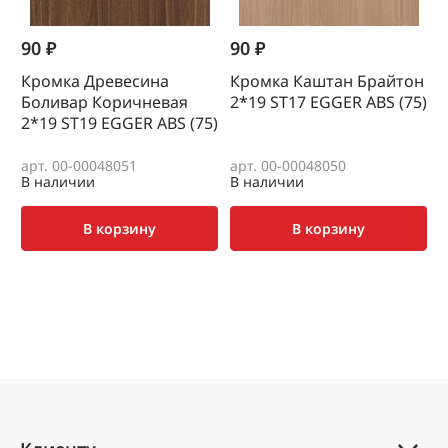
90 ₽
90 ₽
1
Кромка Древесина
Кромка Каштан Брайтон
К
Боливар Коричневая
2*19 SТ17 EGGER ABS (75)
0
2*19 SТ19 EGGER ABS (75)
(
арт. 00-00048051
арт. 00-00048050
а
В наличии
В наличии
В
В корзину
В корзину