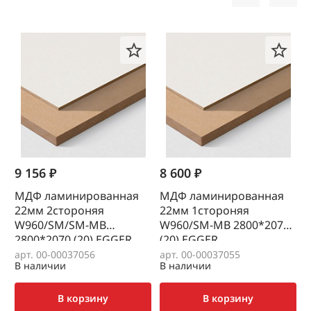
9 156 ₽
8 600 ₽
7
МДФ ламинированная
МДФ ламинированная
22мм 2стороняя
22мм 1стороняя
W960/SM/SM-MB
W960/SM-MB 2800*2070
2800*2070 (20) EGGER
(20) EGGER
(
арт. 00-00037056
арт. 00-00037055
а
В наличии
В наличии
В
В корзину
В корзину