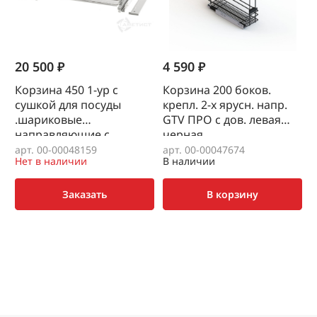
20 500 ₽
4 590 ₽
3
Корзина 450 1-ур с
Корзина 200 боков.
сушкой для посуды
крепл. 2-х ярусн. напр.
б
.шариковые
GTV ПРО с дов. левая
д
направляющие с
черная
доводчиком полного
арт. 00-00048159
арт. 00-00047674
а
Нет в наличии
В наличии
В
выдвижение VIBO (
крепление выписывать
отдельно PRCA02)
Заказать
В корзину