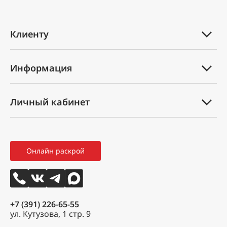
Клиенту
Каталог товаров
Информация
Услуги
Техническая документация
Вопрос-ответ
Личный кабинет
Оплата и доставка
Партнеры
Мой профиль
Правила возврата товара
Новости
Мои заказы
Как оформить заказ
3D тур
Онлайн раскрой
Избранное
Вакансии
Контакты
+7 (391) 226-65-55
ул. Кутузова, 1 стр. 9