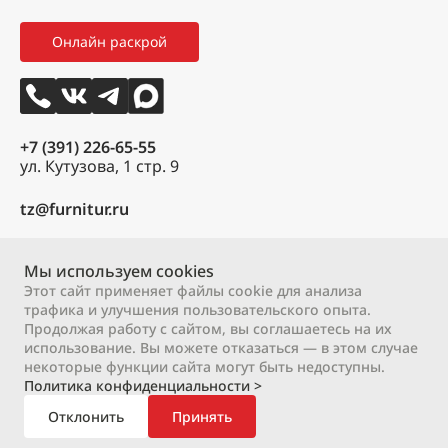
Мои заказы
Как оформить заказ
3D тур
Онлайн раскрой
Избранное
Вакансии
Контакты
+7 (391) 226-65-55
ул. Кутузова, 1 стр. 9
tz@furnitur.ru
Пн – Пт:
9:00 – 18:00
Сб:
9:00 – 17:00
Мы используем cookies
Вс:
выходной
Этот сайт применяет файлы cookie для анализа
трафика и улучшения пользовательского опыта.
Продолжая работу с сайтом, вы соглашаетесь на их
2000 – 2026 © ООО «М-профиль»
использование. Вы можете отказаться — в этом случае
Политика конфиденциальности
Договор оферты
некоторые функции сайта могут быть недоступны.
Политика конфиденциальности >
Отклонить
Принять