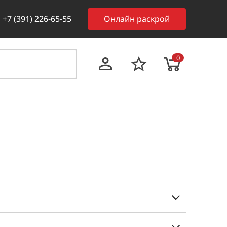
+7 (391) 226-65-55
Онлайн раскрой
0
торговом зале при получении заказа. Для всех
сть закрывающие документы: для физ.лиц -