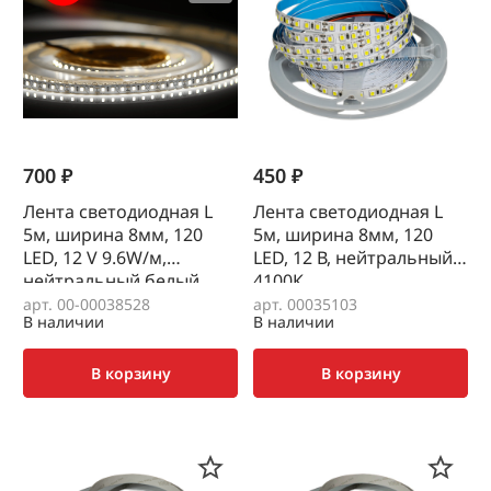
700 ₽
450 ₽
Лента светодиодная L
Лента светодиодная L
5м, ширина 8мм, 120
5м, ширина 8мм, 120
LED, 12 V 9.6W/м,
LED, 12 В, нейтральный
нейтральный белый
4100К
4000К AQ
арт. 00-00038528
арт. 00035103
В наличии
В наличии
В корзину
В корзину