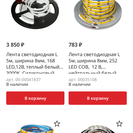
3 850 ₽
783 ₽
Лента светодиодная L
Лента светодиодная L
5м, ширина 8мм, 168
5м, ширина 8мм, 252
LED,12В, теплый белый
LED COB, 12 В,
3000К, Силиконовый
нейтральный белый
корпус, без точек
4000К
арт. 00-00041837
арт. 00035108
В наличии
В наличии
В корзину
В корзину