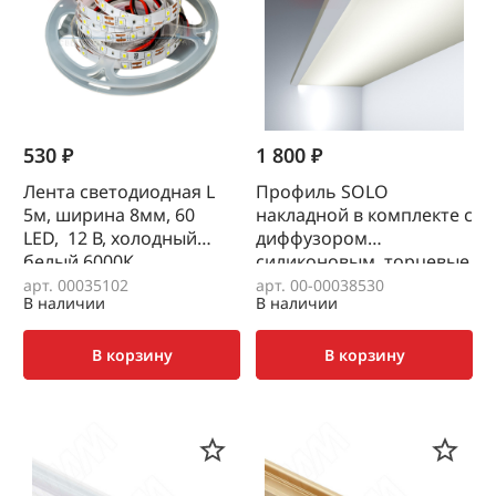
530 ₽
1 800 ₽
Лента светодиодная L
Профиль SOLO
5м, ширина 8мм, 60
накладной в комплекте с
LED, 12 В, холодный
диффузором
белый 6000К
силиконовым, торцевые
заглушки, черный, 3м
арт. 00035102
арт. 00-00038530
В наличии
В наличии
В корзину
В корзину