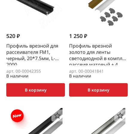
520 ₽
1 250 ₽
Профиль врезной для
Профиль врезной
рассеивателя FM1,
золото для ленты
черный, 20*7.5мм, L-
светодиодной в компл
2000
рассеив матовый + 4
заглушки серые, L=2,0м
арт. 00-00042355
арт. 00-00041841
В наличии
В наличии
В корзину
В корзину