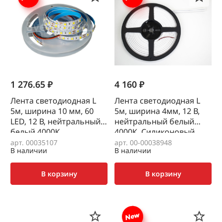
1 276.65 ₽
4 160 ₽
Лента светодиодная L
Лента светодиодная L
5м, ширина 10 мм, 60
5м, ширина 4мм, 12 В,
LED, 12 В, нейтральный
нейтральный белый
белый 4000К
4000К, Силиконовый
корпус, без точек
арт. 00035107
арт. 00-00038948
В наличии
В наличии
В корзину
В корзину