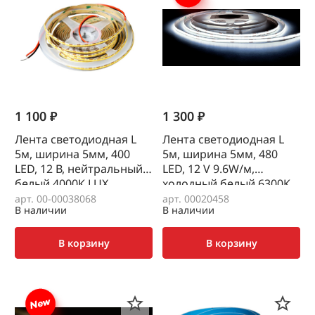
1 100 ₽
1 300 ₽
Лента светодиодная L
Лента светодиодная L
5м, ширина 5мм, 400
5м, ширина 5мм, 480
LED, 12 В, нейтральный
LED, 12 V 9.6W/м,
белый 4000К LUX
холодный белый 6300К
COB AQ
арт. 00-00038068
арт. 00020458
В наличии
В наличии
В корзину
В корзину