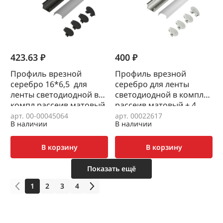
423.63 ₽
400 ₽
Профиль врезной
Профиль врезной
серебро 16*6,5 для
серебро для ленты
ленты светодиодной в
светодиодной в компл
компл рассеив матовый
рассеив матовый + 4
+ 4 заглушки, L=2,0м
заглушки, L=2,0м
арт. 00-00045064
арт. 00022617
В наличии
В наличии
В корзину
В корзину
Показать ещё
1
2
3
4