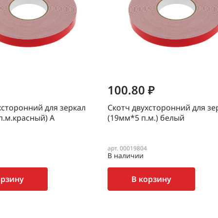
100.80 ₽
хсторонний для зеркал
Скотч двухсторонний для зе
п.м.красный) А
(19мм*5 п.м.) белый
арт. 00019804
В наличии
орзину
В корзину