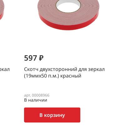
597 ₽
ркал
Скотч двухсторонний для зеркал
(19ммх50 п.м.) красный
арт. 00008966
В наличии
В корзину