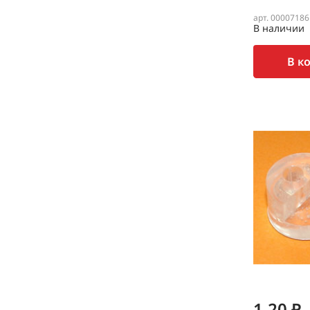
арт. 00007186
В наличии
В к
1.20 ₽