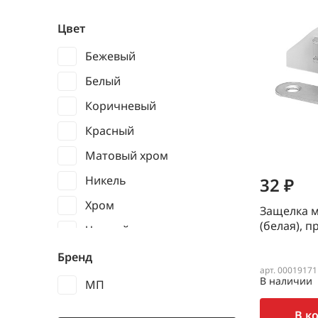
Цвет
Бежевый
Белый
Коричневый
Красный
Матовый хром
Никель
32 ₽
Хром
Защелка 
(белая), п
Черный
Бренд
арт. 00019171
В наличии
МП
В к