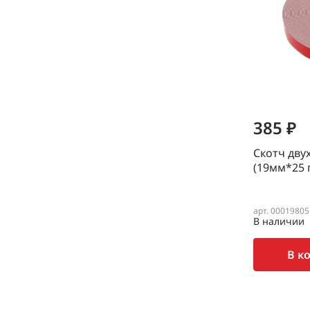
385 ₽
Скотч дву
(19мм*25 
арт. 00019805
В наличии
В к