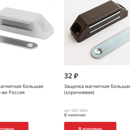
32 ₽
магнитная большая
Защелка магнитная больша
р-во Россия
(коричневая)
арт. 00012863
В наличии
орзину
В корзину