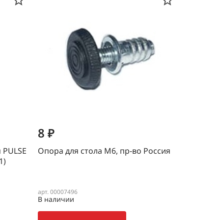
8 ₽
я PULSE
Опора для стола М6, пр-во Россия
71)
арт. 00007496
В наличии