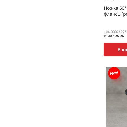
Ножка 50*
фланец (р
арт. 00026078
В наличии
В к