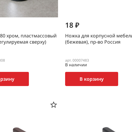
18 ₽
80 хром, пластмассовый
Ножка для корпусной мебел
егулируемая сверху)
(бежевая), пр-во Россия
808
арт. 00007483
В наличии
орзину
В корзину