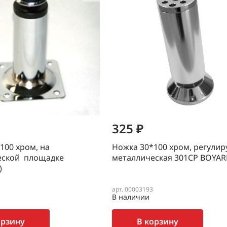
325 ₽
100 хром, на
Ножка 30*100 хром, регули
еской площадке
металлическая 301CP BOYA
)
арт. 00003193
В наличии
орзину
В корзину