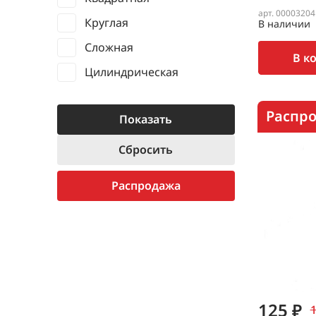
арт. 00003204
Круглая
В наличии
Сложная
В к
Цилиндрическая
Распр
Распродажа
125 ₽
1