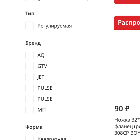
Хром полированный
Черный
Тип
Распр
Регулируемая
Бренд
AQ
GTV
JET
PULSE
PULSE
90 ₽
МП
Ножка 32*
фланец (р
Форма
308CP BO
Квадратная