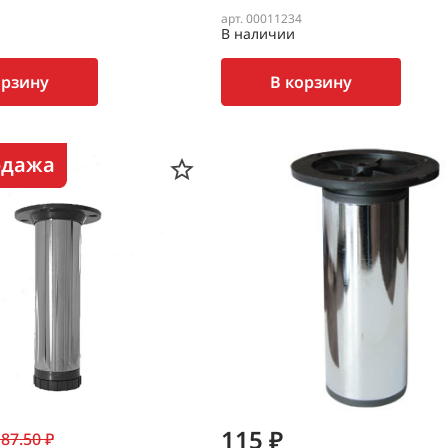
арт. 00011234
В наличии
орзину
В корзину
одажа
115 ₽
87.50 ₽