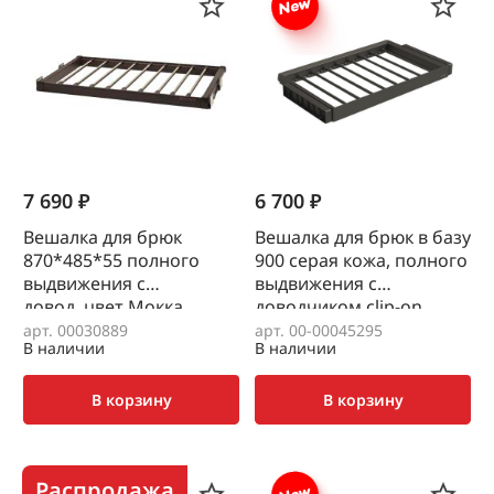
7 690 ₽
6 700 ₽
Вешалка для брюк
Вешалка для брюк в базу
870*485*55 полного
900 серая кожа, полного
выдвижения с
выдвижения c
довод.,цвет Мокка,
доводчиком clip-on
Unihopper
MONIKA Unihopper
арт. 00030889
арт. 00-00045295
В наличии
В наличии
В корзину
В корзину
Распродажа