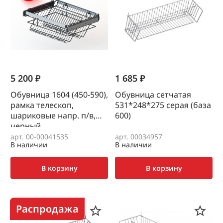
5 200 ₽
1 685 ₽
Обувница 1604 (450-590),
Обувница сетчатая
рамка телескоп,
531*248*275 серая (база
шариковые напр. п/в,
600)
черный
арт. 00-00041535
арт. 00034957
В наличии
В наличии
В корзину
В корзину
Распродажа