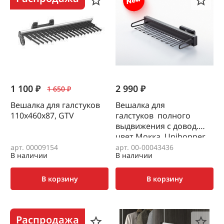
1 100 ₽
2 990 ₽
1 650 ₽
Вешалка для галстуков
Вешалка для
110х460х87, GTV
галстуков полного
выдвижения с довод.
цвет Мокка, Unihopper
арт. 00009154
арт. 00-00043436
В наличии
В наличии
В корзину
В корзину
Распродажа