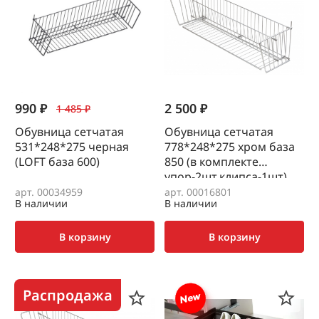
990 ₽
2 500 ₽
1 485 ₽
Обувница сетчатая
Обувница сетчатая
531*248*275 черная
778*248*275 хром база
(LOFT база 600)
850 (в комплекте
упор-2шт,клипса-1шт)
арт. 00034959
арт. 00016801
В наличии
В наличии
В корзину
В корзину
Распродажа