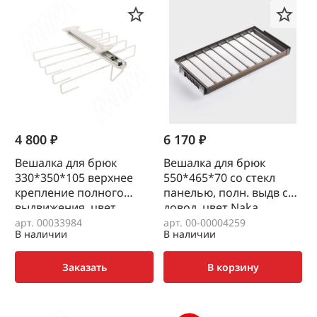
4 800 ₽
6 170 ₽
Вешалка для брюк
Вешалка для брюк
330*350*105 верхнее
550*465*70 со стекл
крепление полного
панелью, полн. выдв с
выдвижения, цвет
довод. цвет Naka,
белый, BELLE
Unihopper
арт. 00033984
арт. 00-00004259
В наличии
В наличии
Заказать
В корзину