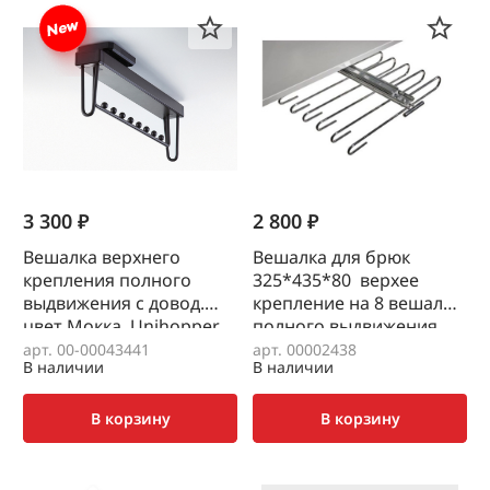
3 300 ₽
2 800 ₽
Вешалка верхнего
Вешалка для брюк
крепления полного
325*435*80 верхее
выдвижения с довод.
крепление на 8 вешалок
цвет Мокка, Unihopper
полного выдвижения
JET(уп.-10шт)
арт. 00-00043441
арт. 00002438
В наличии
В наличии
В корзину
В корзину