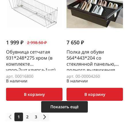
1 999 ₽
7 650 ₽
2 998.50 ₽
Обувница сетчатая
Полка для обуви
931*248*275 хром (в
564*443*204 со
комплекте
стеклянной панелью,
упор-2шт,клипса-1шт)
полного выдвижения,
(база 1000)
цвет Naka, Unihopper
арт. 00016800
арт. 00-00004260
В наличии
В наличии
В корзину
В корзину
Показать ещё
1
2
3