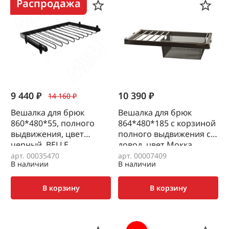
Распродажа
9 440 ₽
10 390 ₽
14 160 ₽
Вешалка для брюк
Вешалка для брюк
860*480*55, полного
864*480*185 с корзиной
выдвижения, цвет
полного выдвижения с
черный, BELLE
довод.,цвет Мокка,
Unihopper
арт. 00035470
арт. 00007409
В наличии
В наличии
В корзину
В корзину