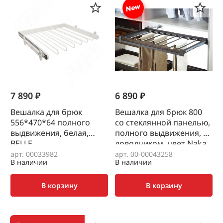
7 890 ₽
6 890 ₽
Вешалка для брюк
Вешалка для брюк 800
556*470*64 полного
со стеклянной панелью,
выдвижения, белая,
полного выдвижения, с
BELLE
доводчиком. цвет Naka,
Unihopper
арт. 00033982
арт. 00-00043258
В наличии
В наличии
В корзину
В корзину