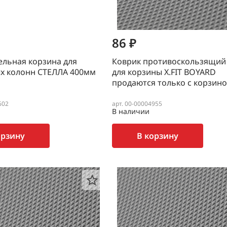
86 ₽
льная корзина для
Коврик противоскользящий
х колонн СТЕЛЛА 400мм
для корзины X.FIT BOYARD
продаются только с корзин
602
арт. 00-00004955
В наличии
орзину
В корзину