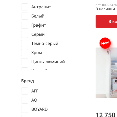
арт. 00023474
Антрацит
В наличии
Белый
В к
Графит
Серый
Темно-серый
Хром
Цинк-алюминий
Черный
Бренд
AFF
AQ
BOYARD
12 750