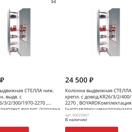
 ₽
24 500 ₽
ыдвижная СТЕЛЛА ниж.
Колонна выдвижная СТЕЛЛА
н. выдв. с
крепл. с довод.KR26/3/2/400/
/3/2/300/1970-2270 ,
2270 , BOYARDКомплектация
омплект входит: (корзина
(направляющие+корзина+ра
300, рама - KRK04/1970-
арт. 00022867
В наличии
равл - DB6044ZN/500)