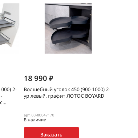
18 990 ₽
000) 2-
Волшебный уголок 450 (900-1000) 2-
-
ур левый, графит ЛОТОС BOYARD
с
арт. 00-00047170
В наличии
рзина
-1000 )
Заказать