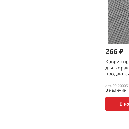
266 ₽
Коврик п
для корз
продаются
арт. 00-00005
В наличии
В к