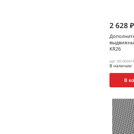
2 628 ₽
Дополните
выдвижны
KR26
арт. 00-00041
В наличии
В к