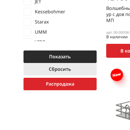
JET
Волшебный
Kessebohmer
ур с дов 
МП
Starax
UMM
арт. 00-00036
В наличии
VIBO
В к
КИТАЙ
Распродажа