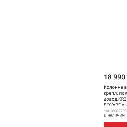
18 990
Колонна в
крепл, пол
довод.KR26
BOYARDв к
-KR23/1/0/
арт. 00022799
В наличии
2270, нап