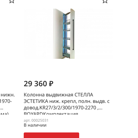
29 360 ₽
 нижн.
Колонна выдвижная СТЕЛЛА
1970-
ЭСТЕТИКА ниж. крепл, полн. выдв. с
довод.KR27/3/2/300/1970-2270 ,
ма)
BOYARDКомплектация
(направляющие+корзина+рама)
арт. 00025031
В наличии