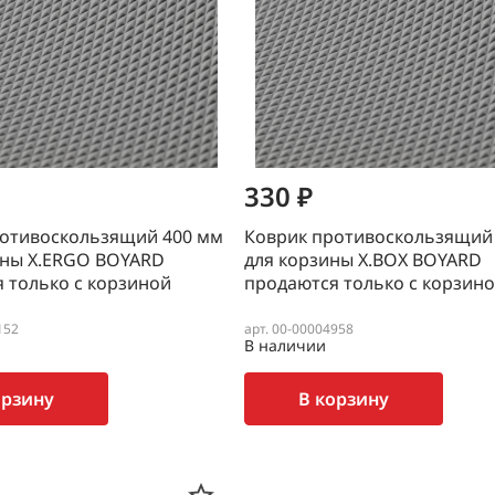
330 ₽
ротивоскользящий 400 мм
Коврик противоскользящий
ины X.ERGO BOYARD
для корзины X.BOX BOYARD
 только с корзиной
продаются только с корзин
152
арт. 00-00004958
В наличии
орзину
В корзину