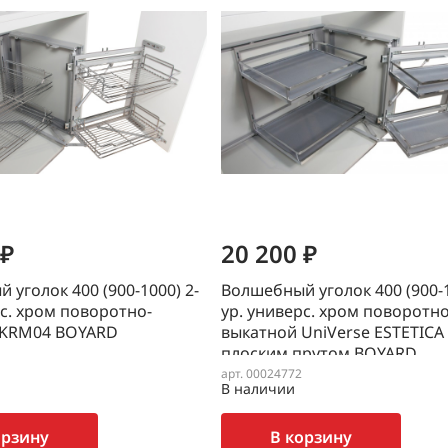
 ₽
20 200 ₽
 уголок 400 (900-1000) 2-
Волшебный уголок 400 (900-1
рс. хром поворотно-
ур. универс. хром поворотно
 KRM04 BOYARD
выкатной UniVerse ESTETICA 
плоским прутом BOYARD
(противоскользящее
арт. 00024772
В наличии
покрытие)Комплектация (ко
KR30/1/0/400+рама KRK03/900
орзину
В корзину