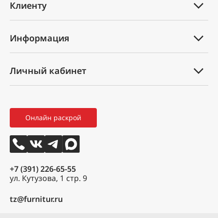
Клиенту
Каталог товаров
Информация
Услуги
Техническая документация
Вопрос-ответ
Личный кабинет
Оплата и доставка
Партнеры
Мой профиль
Правила возврата товара
Новости
Мои заказы
Как оформить заказ
3D тур
Онлайн раскрой
Избранное
Вакансии
Контакты
+7 (391) 226-65-55
ул. Кутузова, 1 стр. 9
tz@furnitur.ru