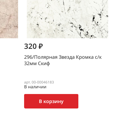
320 ₽
420 ₽
296/Полярная Звезда Кромка с/к
Орешник
32мм Скиф
арт. 00-00046183
арт. 00-000
В наличии
В наличи
В корзину
В 