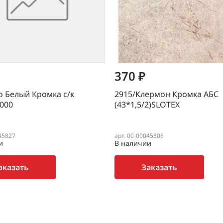
370 ₽
 Белый Кромка с/к
2915/Клермон Кромка АБС
3000
(43*1,5/2)SLOTEX
45827
арт. 00-00045306
и
В наличии
аказать
Заказать