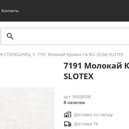
Контакты
ЛЯ СТОЛЕШНИЦ
7191 Молокай Кромка с\к В\С (3,0м) SLOTEX
7191 Молокай К
SLOTEX
арт. 00026036
В наличии
Доставка по городу
Доставка ТК