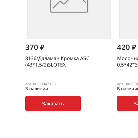
370 ₽
420 ₽
8136/Даламан Кромка АБС
Молочно
(43*1,5/2)SLOTEX
0.5*42*
арт. 00-00047188
арт. 00-000
В наличии
В наличи
Заказать
З