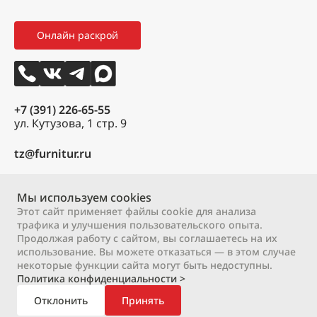
Мои заказы
Как оформить заказ
3D тур
Онлайн раскрой
Избранное
Вакансии
Контакты
+7 (391) 226-65-55
ул. Кутузова, 1 стр. 9
tz@furnitur.ru
Пн – Пт:
9:00 – 18:00
Сб:
9:00 – 17:00
Мы используем cookies
Вс:
выходной
Этот сайт применяет файлы cookie для анализа
трафика и улучшения пользовательского опыта.
Продолжая работу с сайтом, вы соглашаетесь на их
2000 – 2026 © ООО «М-профиль»
использование. Вы можете отказаться — в этом случае
Политика конфиденциальности
Договор оферты
некоторые функции сайта могут быть недоступны.
Политика конфиденциальности >
Отклонить
Принять