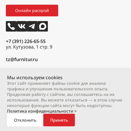
Мои заказы
Как оформить заказ
3D тур
Онлайн раскрой
Избранное
Вакансии
Контакты
+7 (391) 226-65-55
ул. Кутузова, 1 стр. 9
tz@furnitur.ru
Пн – Пт:
9:00 – 18:00
Сб:
Мы используем cookies
9:00 – 17:00
Вс:
выходной
Этот сайт применяет файлы cookie для анализа
трафика и улучшения пользовательского опыта.
Продолжая работу с сайтом, вы соглашаетесь на их
2000 – 2026 © ООО «М-профиль»
использование. Вы можете отказаться — в этом случае
Политика конфиденциальности
Договор оферты
некоторые функции сайта могут быть недоступны.
Политика конфиденциальности >
Отклонить
Принять
В корзину