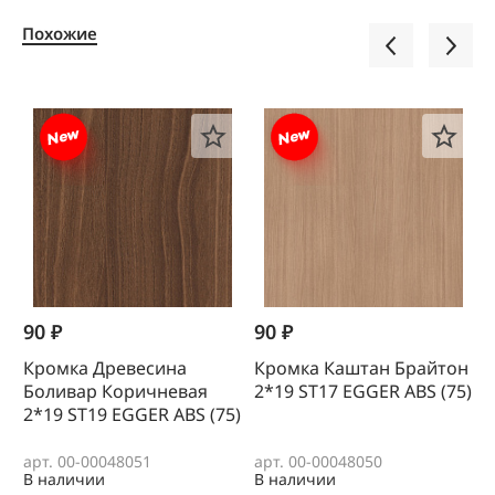
Похожие
90 ₽
90 ₽
1
Кромка Древесина
Кромка Каштан Брайтон
К
Боливар Коричневая
2*19 SТ17 EGGER ABS (75)
0
2*19 SТ19 EGGER ABS (75)
(
арт. 00-00048051
арт. 00-00048050
а
В наличии
В наличии
В