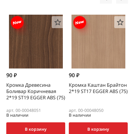
90 ₽
90 ₽
1
Кромка Древесина
Кромка Каштан Брайтон
К
Боливар Коричневая
2*19 SТ17 EGGER ABS (75)
0
2*19 SТ19 EGGER ABS (75)
(
арт. 00-00048051
арт. 00-00048050
а
В наличии
В наличии
В
В корзину
В корзину