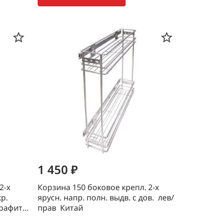
1 450 ₽
2-х
Корзина 150 боковое крепл. 2-х
р.
ярусн. напр. полн. выдв. с дов. лев/
графит
прав Китай