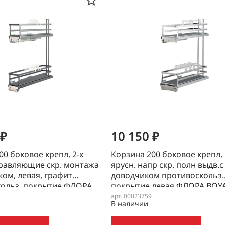
 ₽
10 150 ₽
00 боковое крепл, 2-х
Корзина 200 боковое крепл, 
равляющие скр. монтажа
ярусн. напр скр. полн выдв.с
ком, левая, графит
доводчиком противоскольз.
ольз. покрытие ФЛОРА
покрытие левая ФЛОРА BOY
арт. 00023759
В наличии