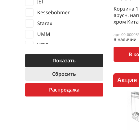
JET
Корзина 1
Kessebohmer
ярусн. нап
хром Кита
Starax
UMM
арт. 00-00003
В наличии
VIBO
В к
КИТАЙ
Акция
Распродажа