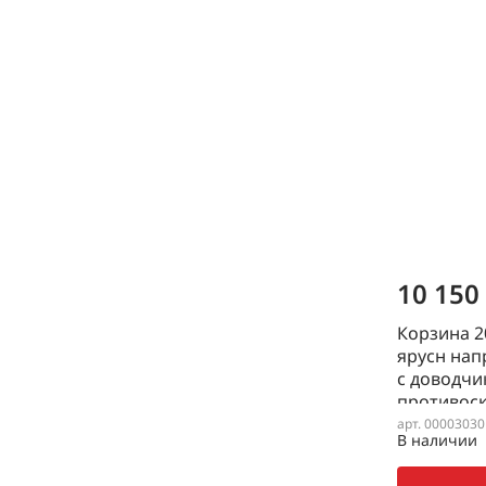
10 150
Корзина 2
ярусн нап
с доводчи
противоск
BOYARD
арт. 00003030
В наличии