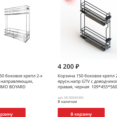
4 200 ₽
50 боковое крепл 2-х
Корзина 150 боковое крепл 
з направляющих,
ярусн.напр GTV с доводчик
ИМО BOYARD
правая, черная 109*455*56
арт. 00-00045365
В наличии
орзину
В корзину