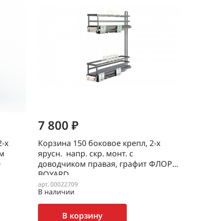
7 800 ₽
2-х
Корзина 150 боковое крепл, 2-х
ом
ярусн. напр. скр. монт. с
0
доводчиком правая, графит ФЛОРА
BOYARD
арт. 00022709
В наличии
В корзину