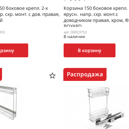
50 боковое крепл. 2-х
Корзина 150 боковое крепл. 
р. скр. монт. с дов. правая,
ярусн. напр. скр. монт.с
й
доводчиком правая, хром, 
BOYARD
955
арт. 00023752
В наличии
орзину
В корзину
Распродажа