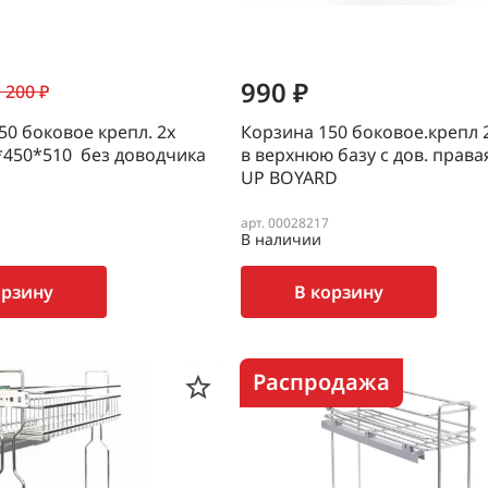
990 ₽
 200 ₽
50 боковое крепл. 2х
Корзина 150 боковое.крепл 2
*450*510 без доводчика
в верхнюю базу с дов. права
UP BOYARD
арт. 00028217
В наличии
орзину
В корзину
Распродажа