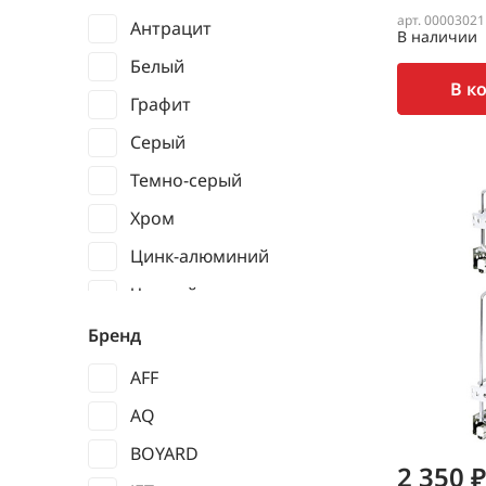
арт. 00003021
Антрацит
В наличии
Белый
В к
Графит
Серый
Темно-серый
Хром
Цинк-алюминий
Черный
Бренд
AFF
AQ
BOYARD
2 350 ₽