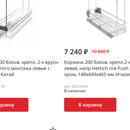
7 240 ₽
10 860 ₽
0 боков. крепл. 2-х ярусн.
Корзина 200 боков. крепл.2-
того монтажа левые с
левая, напр Hettich п/в Push
 Китай
хром, 148х449х465 мм Итали
159
арт. 00024260
В наличии
орзину
В корзину