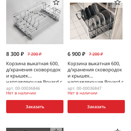
8 300 ₽
6 900 ₽
7 200 ₽
7 200 ₽
Корзина выкатная 600,
Корзина выкатная 600,
д/хранения сковородок
д/хранения сковородок
и крышек
и крышек
направляющие Boyard с
направляющие Boyard с
дов, хром
дов, черный
арт. 00-00036846
арт. 00-00036847
Нет в наличии
Нет в наличии
Заказать
Заказать