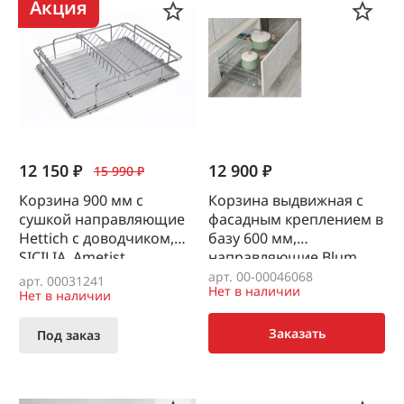
Акция
12 150 ₽
12 900 ₽
15 990 ₽
Корзина 900 мм с
Корзина выдвижная с
сушкой направляющие
фасадным креплением в
Hettich с доводчиком,
базу 600 мм,
SICILIA, Ametist
направляющие Blum
Tandem, Starax
арт. 00-00046068
арт. 00031241
Нет в наличии
Нет в наличии
Заказать
Под заказ