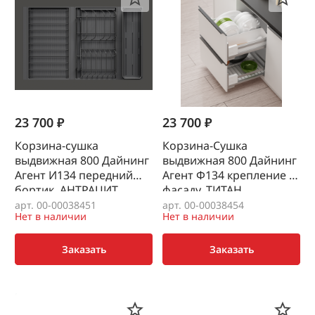
23 700 ₽
23 700 ₽
Корзина-сушка
Корзина-Сушка
выдвижная 800 Дайнинг
выдвижная 800 Дайнинг
Агент И134 передний
Агент Ф134 крепление к
бортик, АНТРАЦИТ
фасаду, ТИТАН
KESSEBOHMER
KESSEBOHMER
арт. 00-00038451
арт. 00-00038454
Нет в наличии
Нет в наличии
Заказать
Заказать