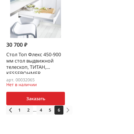
30 700 ₽
Стол Топ Флекс 450-900
мм стол выдвижной
телескоп, ТИТАН,
KESSEBOHMER
арт. 00032065
Нет в наличии
Заказать
1
2
...
4
5
6