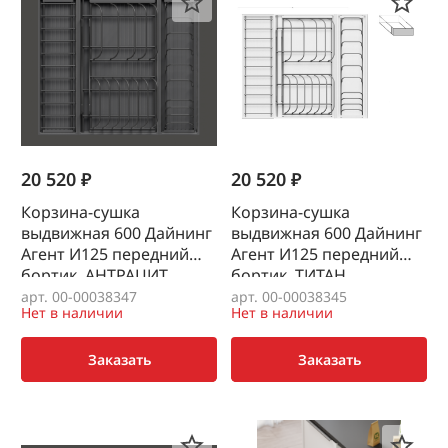
20 520 ₽
20 520 ₽
Корзина-сушка
Корзина-сушка
выдвижная 600 Дайнинг
выдвижная 600 Дайнинг
Агент И125 передний
Агент И125 передний
бортик, АНТРАЦИТ
бортик, ТИТАН
KESSEBOHMER
KESSEBOHMER
арт. 00-00038347
арт. 00-00038345
Нет в наличии
Нет в наличии
Заказать
Заказать