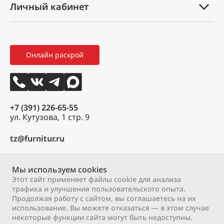
Личный кабинет
Оплата и доставка
Партнеры
Мой профиль
Правила возврата товара
Новости
Мои заказы
Как оформить заказ
3D тур
Онлайн раскрой
Избранное
Вакансии
Контакты
+7 (391) 226-65-55
ул. Кутузова, 1 стр. 9
tz@furnitur.ru
Пн – Пт:
9:00 – 18:00
Сб:
Мы используем cookies
9:00 – 17:00
Вс:
выходной
Этот сайт применяет файлы cookie для анализа
трафика и улучшения пользовательского опыта.
Продолжая работу с сайтом, вы соглашаетесь на их
2000 – 2026 © ООО «М-профиль»
использование. Вы можете отказаться — в этом случае
Политика конфиденциальности
Договор оферты
некоторые функции сайта могут быть недоступны.