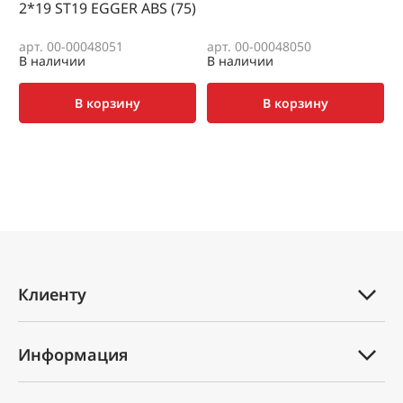
2*19 SТ19 EGGER ABS (75)
(
арт. 00-00048051
арт. 00-00048050
а
В наличии
В наличии
В
В корзину
В корзину
Клиенту
Каталог товаров
Информация
Услуги
Техническая документация
Вопрос-ответ