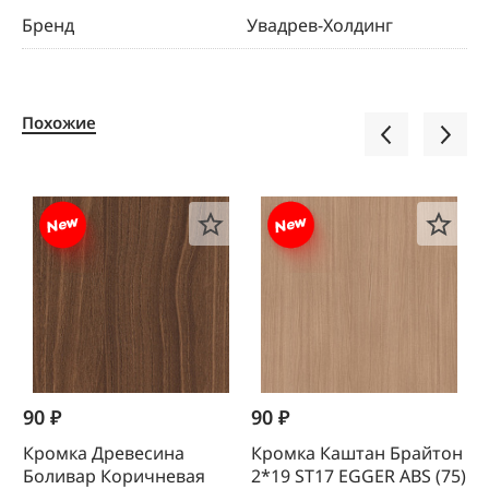
Бренд
Увадрев-Холдинг
Похожие
90 ₽
90 ₽
1
Кромка Древесина
Кромка Каштан Брайтон
К
Боливар Коричневая
2*19 SТ17 EGGER ABS (75)
0