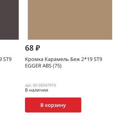
68 ₽
37 ₽
9 ST9
Кромка Карамель Беж 2*19 ST9
Кромка С
EGGER ABS (75)
EGGER AB
арт. 00-00047970
арт. 00-000
В наличии
В наличи
В корзину
В 