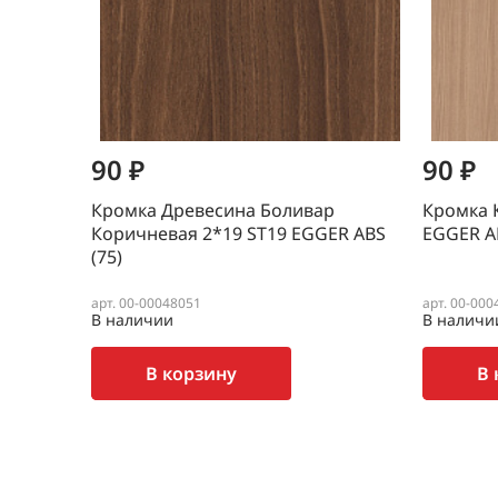
90 ₽
90 ₽
Кромка Древесина Боливар
Кромка 
Коричневая 2*19 SТ19 EGGER ABS
EGGER AB
(75)
арт. 00-00048051
арт. 00-000
В наличии
В наличи
В корзину
В 