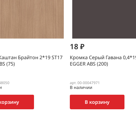
18 ₽
Каштан Брайтон 2*19 SТ17
Кромка Серый Гавана 0,4*1
S (75)
EGGER ABS (200)
48050
арт. 00-00047971
и
В наличии
корзину
В корзину