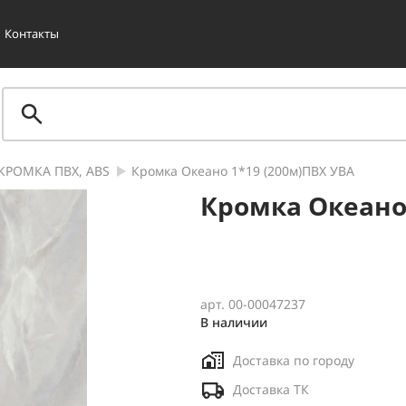
Контакты
КРОМКА ПВХ, ABS
Кромка Океано 1*19 (200м)ПВХ УВА
Кромка Океано 
арт. 00-00047237
В наличии
Доставка по городу
Доставка ТК