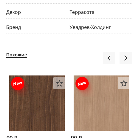
Декор
Терракота
Бренд
Увадрев-Холдинг
Похожие
90 ₽
90 ₽
1