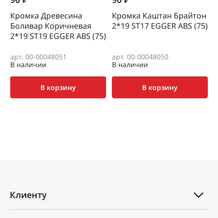
Кромка Древесина
Кромка Каштан Брайтон
К
Боливар Коричневая
2*19 SТ17 EGGER ABS (75)
0
2*19 SТ19 EGGER ABS (75)
(
арт. 00-00048051
арт. 00-00048050
а
В наличии
В наличии
В
В корзину
В корзину
Клиенту
Каталог товаров