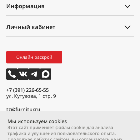
Информация
Услуги
Техническая документация
Вопрос-ответ
Личный кабинет
Оплата и доставка
Партнеры
Мой профиль
Правила возврата товара
Новости
Мои заказы
Как оформить заказ
3D тур
Онлайн раскрой
Избранное
Вакансии
Контакты
+7 (391) 226-65-55
ул. Кутузова, 1 стр. 9
tz@furnitur.ru
Мы используем cookies
Пн – Пт:
9:00 – 18:00
Этот сайт применяет файлы cookie для анализа
Сб:
9:00 – 17:00
трафика и улучшения пользовательского опыта.
Вс:
выходной
Продолжая работу с сайтом, вы соглашаетесь на их