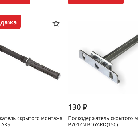
одажа
130 ₽
жатель скрытого монтажа
Полкодержатель скрытого 
 AKS
P701ZN BOYARD(150)