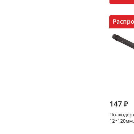
Распр
147 ₽
Полкодер
12*120мм,