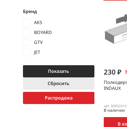
Бренд
AKS
BOYARD
GTV
JET
230 ₽
3
Полкодерж
INDAUX
Распродажа
арт. 00002412
В наличии
В к