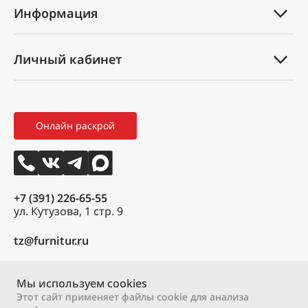
Информация
Услуги
Техническая документация
Вопрос-ответ
Личный кабинет
Оплата и доставка
Партнеры
Мой профиль
Правила возврата товара
Новости
Мои заказы
Как оформить заказ
3D тур
Онлайн раскрой
Избранное
Вакансии
Контакты
+7 (391) 226-65-55
ул. Кутузова, 1 стр. 9
tz@furnitur.ru
Пн – Пт:
9:00 – 18:00
Сб:
Мы используем cookies
9:00 – 17:00
Вс:
выходной
Этот сайт применяет файлы cookie для анализа