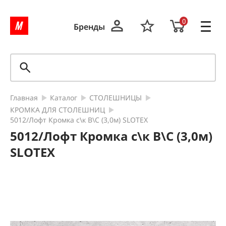
0
Бренды
Главная
Каталог
СТОЛЕШНИЦЫ
КРОМКА ДЛЯ СТОЛЕШНИЦ
5012/Лофт Кромка с\к В\С (3,0м) SLOTEX
5012/Лофт Кромка с\к В\С (3,0м)
SLOTEX