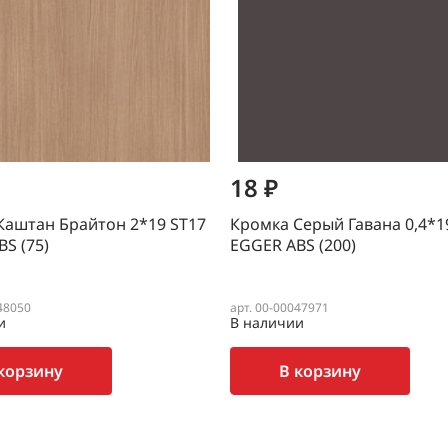
18 ₽
Каштан Брайтон 2*19 SТ17
Кромка Серый Гавана 0,4*1
S (75)
EGGER ABS (200)
48050
арт. 00-00047971
и
В наличии
корзину
В корзину