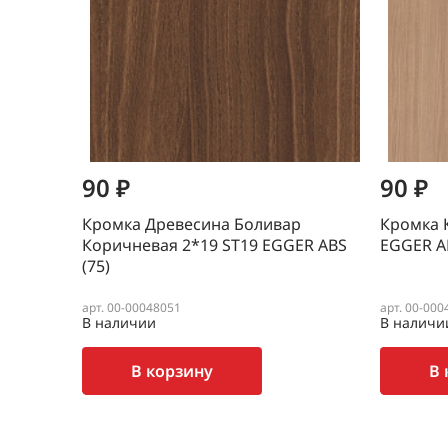
90 ₽
90 ₽
Кромка Древесина Боливар
Кромка 
Коричневая 2*19 SТ19 EGGER ABS
EGGER AB
(75)
арт. 00-00048051
арт. 00-000
В наличии
В наличи
В корзину
В 