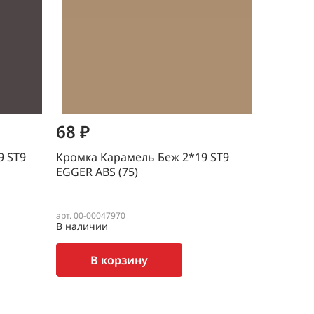
68 ₽
37 ₽
9 ST9
Кромка Карамель Беж 2*19 ST9
Кромка С
EGGER ABS (75)
EGGER AB
арт. 00-00047970
арт. 00-000
В наличии
В наличи
В корзину
В 