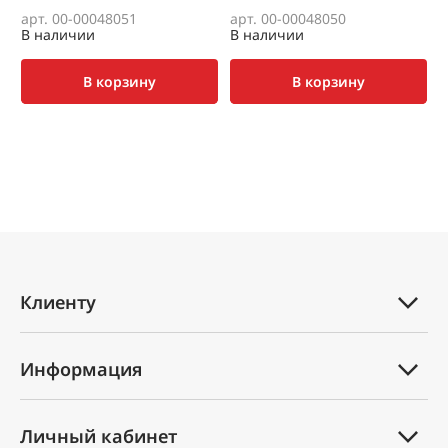
арт. 00-00048051
арт. 00-00048050
а
В наличии
В наличии
В
В корзину
В корзину
Клиенту
Каталог товаров
Информация
Услуги
Техническая документация
Вопрос-ответ
Личный кабинет
Оплата и доставка
Партнеры