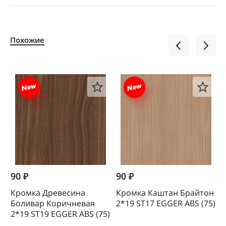
Похожие
90 ₽
90 ₽
1
Кромка Древесина
Кромка Каштан Брайтон
К
Боливар Коричневая
2*19 SТ17 EGGER ABS (75)
0
2*19 SТ19 EGGER ABS (75)
(