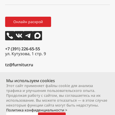
Мой профиль
Правила возврата товара
Новости
Мои заказы
Как оформить заказ
3D тур
Онлайн раскрой
Избранное
Вакансии
Контакты
+7 (391) 226-65-55
ул. Кутузова, 1 стр. 9
tz@furnitur.ru
Пн – Пт:
9:00 – 18:00
Сб:
Мы используем cookies
9:00 – 17:00
Вс:
выходной
Этот сайт применяет файлы cookie для анализа
трафика и улучшения пользовательского опыта.
Продолжая работу с сайтом, вы соглашаетесь на их
2000 – 2026 © ООО «М-профиль»
использование. Вы можете отказаться — в этом случае
Политика конфиденциальности
Договор оферты
некоторые функции сайта могут быть недоступны.
Политика конфиденциальности >