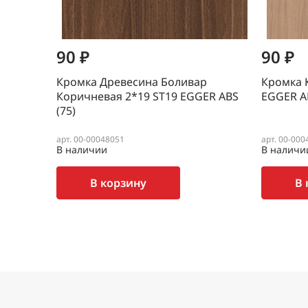
90 ₽
90 ₽
Кромка Древесина Боливар
Кромка 
Коричневая 2*19 SТ19 EGGER ABS
EGGER AB
(75)
арт. 00-00048051
арт. 00-000
В наличии
В наличи
В корзину
В 