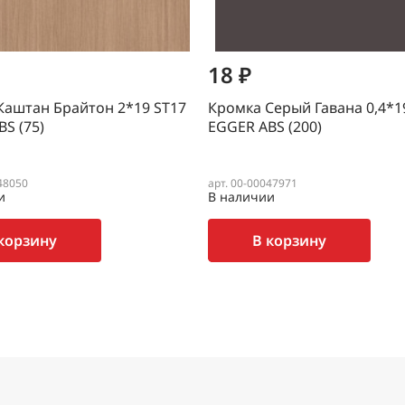
18 ₽
Каштан Брайтон 2*19 SТ17
Кромка Серый Гавана 0,4*1
S (75)
EGGER ABS (200)
48050
арт. 00-00047971
и
В наличии
корзину
В корзину