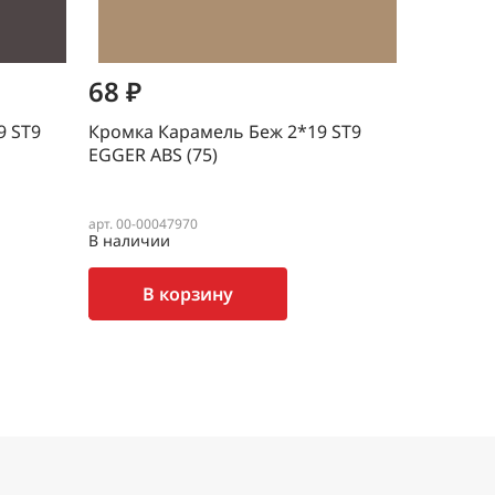
68 ₽
37 ₽
9 ST9
Кромка Карамель Беж 2*19 ST9
Кромка С
EGGER ABS (75)
EGGER AB
арт. 00-00047970
арт. 00-000
В наличии
В наличи
В корзину
В 