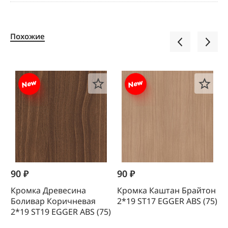
Похожие
90 ₽
90 ₽
1
Кромка Древесина
Кромка Каштан Брайтон
К
Боливар Коричневая
2*19 SТ17 EGGER ABS (75)
0
2*19 SТ19 EGGER ABS (75)
(