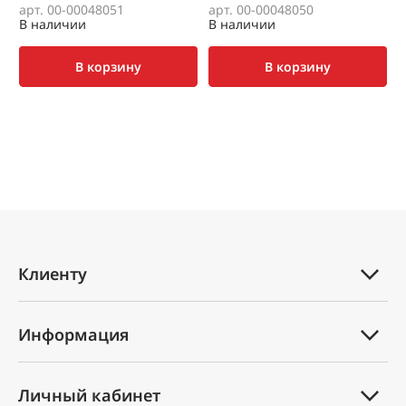
арт. 00-00048051
арт. 00-00048050
а
В наличии
В наличии
В
В корзину
В корзину
Клиенту
Каталог товаров
Информация
Услуги
Техническая документация
Вопрос-ответ
Личный кабинет
Оплата и доставка
Партнеры