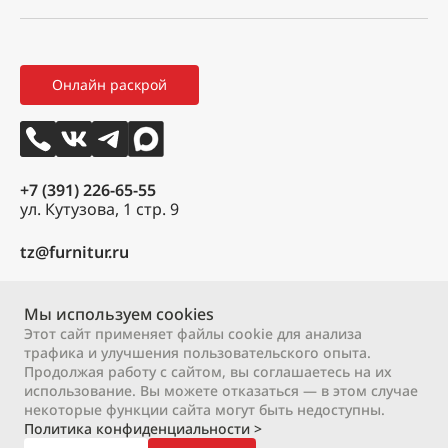
Мой профиль
Правила возврата товара
Новости
Мои заказы
Как оформить заказ
3D тур
Онлайн раскрой
Избранное
Вакансии
Контакты
+7 (391) 226-65-55
ул. Кутузова, 1 стр. 9
tz@furnitur.ru
Пн – Пт:
9:00 – 18:00
Сб:
Мы используем cookies
9:00 – 17:00
Вс:
выходной
Этот сайт применяет файлы cookie для анализа
трафика и улучшения пользовательского опыта.
Продолжая работу с сайтом, вы соглашаетесь на их
2000 – 2026 © ООО «М-профиль»
использование. Вы можете отказаться — в этом случае
Политика конфиденциальности
Договор оферты
некоторые функции сайта могут быть недоступны.
Политика конфиденциальности >