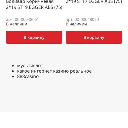
Боливар Коричневая
2*19 SТ17 EGGER ABS (75)
0
2*19 SТ19 EGGER ABS (75)
(
арт. 00-00048051
арт. 00-00048050
а
В наличии
В наличии
В
В корзину
В корзину
мультислот
какое интернет казино реальное
888casino