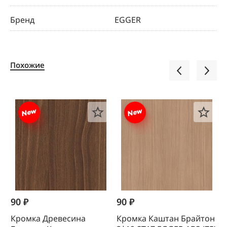
Бренд
EGGER
Похожие
90 ₽
90 ₽
1
Кромка Древесина
Кромка Каштан Брайтон
К