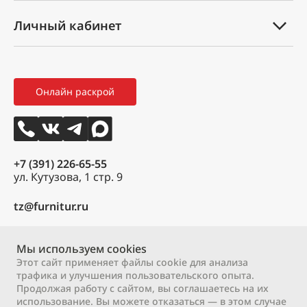
Техническая документация
Вопрос-ответ
Личный кабинет
Оплата и доставка
Партнеры
Мой профиль
Правила возврата товара
Новости
Мои заказы
Как оформить заказ
3D тур
Онлайн раскрой
Избранное
Вакансии
Контакты
+7 (391) 226-65-55
ул. Кутузова, 1 стр. 9
tz@furnitur.ru
Пн – Пт:
9:00 – 18:00
Сб:
Мы используем cookies
9:00 – 17:00
Вс:
выходной
Этот сайт применяет файлы cookie для анализа
трафика и улучшения пользовательского опыта.
Продолжая работу с сайтом, вы соглашаетесь на их
2000 – 2026 © ООО «М-профиль»
использование. Вы можете отказаться — в этом случае
Политика конфиденциальности
Договор оферты