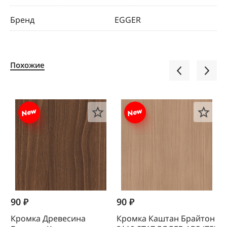
Бренд
EGGER
Похожие
90 ₽
90 ₽
1
Кромка Древесина
Кромка Каштан Брайтон
К