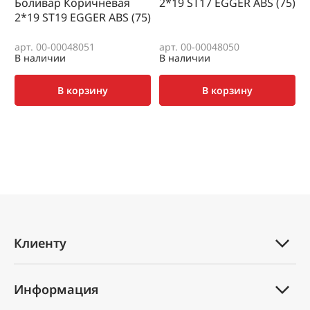
Боливар Коричневая
2*19 SТ17 EGGER ABS (75)
0
2*19 SТ19 EGGER ABS (75)
(
арт. 00-00048051
арт. 00-00048050
а
В наличии
В наличии
В
В корзину
В корзину
Клиенту
Каталог товаров
Информация
Услуги