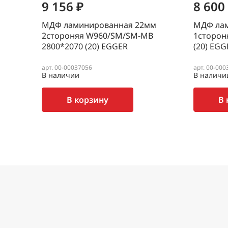
9 156 ₽
8 600
МДФ ламинированная 22мм
МДФ ла
2стороняя W960/SM/SM-MB
1сторон
2800*2070 (20) EGGER
(20) EGG
арт. 00-00037056
арт. 00-000
В наличии
В наличи
В корзину
В 