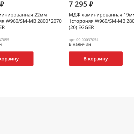
 ₽
7 295 ₽
минированная 22мм
МДФ ламинированная 19м
яя W960/SM-MB 2800*2070
1стороняя W960/SM-MB 28
ER
(20) EGGER
37055
арт. 00-00037054
и
В наличии
корзину
В корзину