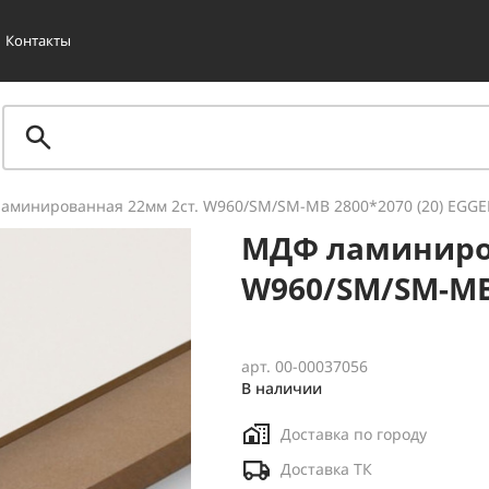
Контакты
аминированная 22мм 2ст. W960/SM/SM-MB 2800*2070 (20) EGGE
МДФ ламиниро
W960/SM/SM-MB 
арт. 00-00037056
В наличии
Доставка по городу
Доставка ТК