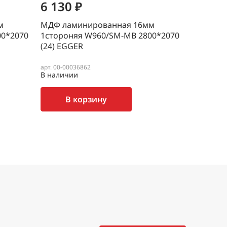
6 130 ₽
6 685
м
МДФ ламинированная 16мм
МДФ лам
00*2070
1стороняя W960/SM-MB 2800*2070
2сторон
(24) EGGER
2800*207
арт. 00-00036862
арт. 00-000
В наличии
В наличи
В корзину
В 